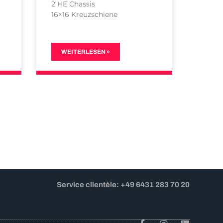
2 HE Chassis
16×16 Kreuzschiene
WEITERLESEN »
Service clientèle: +49 6431 283 70 20