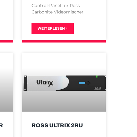
Control-Panel für Ross
Carbonite Videomischer
WEITERLESEN »
R
ROSS ULTRIX 2RU