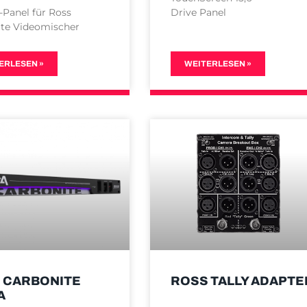
-Panel für Ross
Drive Panel
ite Videomischer
ERLESEN »
WEITERLESEN »
 CARBONITE
ROSS TALLY ADAPTE
A