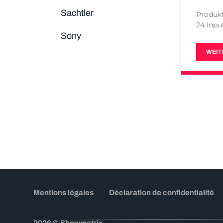
Sachtler
Produk
24 Inpu
Sony
WEIT
Mentions légales
Déclaration de confidentialité
2026 © Showmatrix