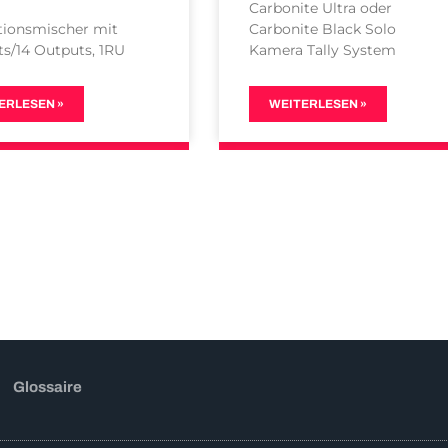
Carbonite Ultra oder
tionsmischer mit
Carbonite Black Solo
ts/14 Outputs, 1RU
Kamera Tally System
ERLESEN »
WEITERLESEN »
Glossaire