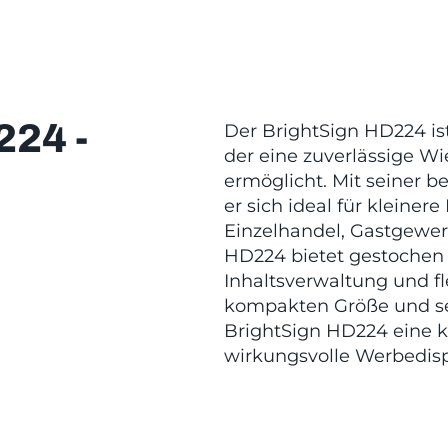
24 -
Der BrightSign HD224 ist
der eine zuverlässige W
ermöglicht. Mit seiner b
er sich ideal für kleiner
Einzelhandel, Gastgew
HD224 bietet gestochen
Inhaltsverwaltung und fl
kompakten Größe und sei
BrightSign HD224 eine k
wirkungsvolle Werbedisp