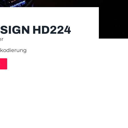
SIGN HD224
er
kodierung
n