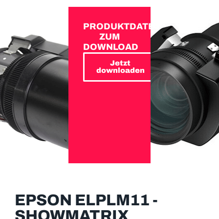
PRODUKTDATEN
ZUM
DOWNLOAD
Jetzt
downloaden
EPSON ELPLM11 -
SHOWMATRIX