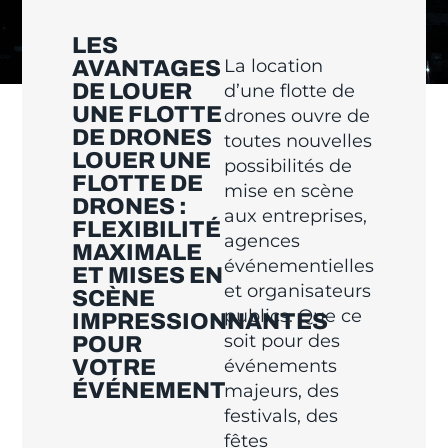
LES
La location
AVANTAGES
DE LOUER
d’une flotte de
UNE FLOTTE
drones ouvre de
DE DRONES
toutes nouvelles
LOUER UNE
possibilités de
FLOTTE DE
mise en scène
DRONES :
aux entreprises,
FLEXIBILITÉ
agences
MAXIMALE
événementielles
ET MISES EN
et organisateurs
SCÈNE
publics. Que ce
IMPRESSIONNANTES
soit pour des
POUR
VOTRE
événements
ÉVÉNEMENT
majeurs, des
festivals, des
fêtes