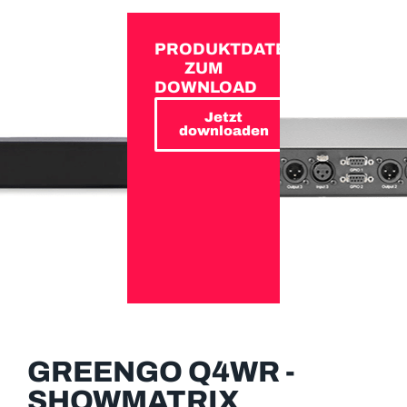
PRODUKTDATEN
ZUM
DOWNLOAD
Jetzt
downloaden
GREENGO Q4WR -
SHOWMATRIX