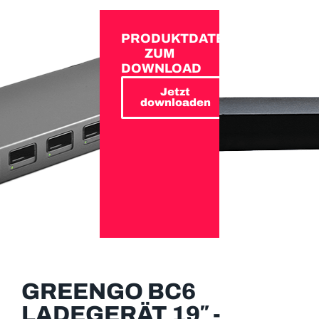
PRODUKTDATEN
ZUM
DOWNLOAD
Jetzt
downloaden
GREENGO BC6
LADEGERÄT 19″ -